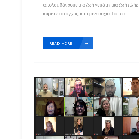
απολαμβάνουμε μια ζωή γεμάτη, μια ζωή πλήρη
κυριεύει το άγχος, και η ανησυχία. Για μια...
READ MORE