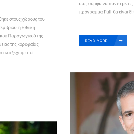
σας, σύμφωνα πάντα με τις
πρόγραμμα Full θα είναι δίπ
θηκε στους χώρους του
τεμβρίου, η Εθνική
ρικού Παραγωγικού της
READ MORE
νειας της κορυφαίας
α και ξεχωριστοί