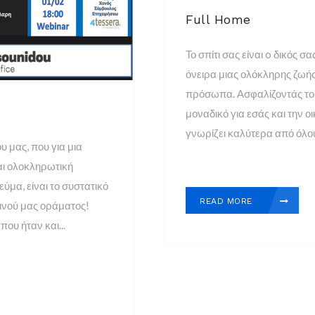
Full Home
Το σπίτι σας είναι o δικός 
όνειρα μιας ολόκληρης ζωής
πρόσωπα. Ασφαλίζοντάς το,
μοναδικό για εσάς και την ο
γνωρίζει καλύτερα από όλου
 μας, που για μια
αι ολοκληρωτική
ύμα, είναι το συστατικό
READ MORE
κοινού μας οράματος!
ου ήταν και...