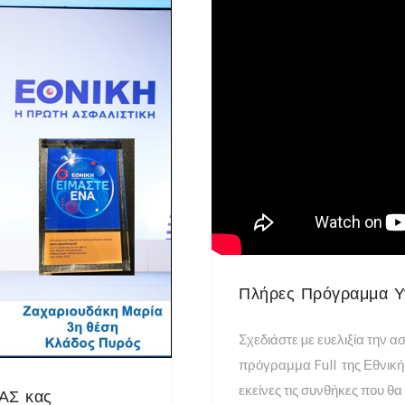
Πλήρες Πρόγραμμα Υγ
Σχεδιάστε µε ευελιξία την α
πρόγραμμα Full της Εθνικής
εκείνες τις συνθήκες που θα
ΑΣ κας