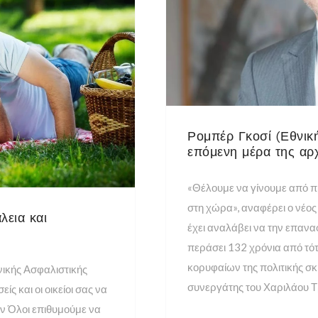
Ρομπέρ Γκοσί (Εθνική
επόμενη μέρα της αρ
«Θέλουμε να γίνουμε από π
στη χώρα», αναφέρει ο νέος
λεια και
έχει αναλάβει να την επανα
περάσει 132 χρόνια από τότ
κορυφαίων της πολιτικής σκ
νικής Ασφαλιστικής
συνεργάτης του Χαριλάου Τρ
ς και οι οικείοι σας να
ον Όλοι επιθυμούμε να