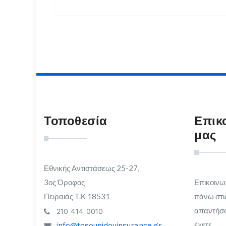
Τοποθεσία
Επικ
μας
Εθνικής Αντιστάσεως 25-27,
3ος Όροφος
Επικοινω
Πειραιάς Τ.Κ 18531
πάνω στι
απαντήσο
210 414 0010
έχετε.
info@tosounidouinsurance.gr